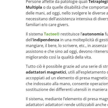
Persone affette da patologie quali
Tetraplegi
Multipla
o da quelle disabilità che comportano
delle mani, ad oggi, nello svolgere le diverse a
necessitano dell’assistenza intensiva di divers
familiari e/o care givers.
Il sistema
Tactee®
restituisce l’
autonomia
fu
dell’
indipendenza
in una molteplicità di gesti
mangiare, il bere, lo scrivere, etc., in assenza 
assistono e che sino ad oggi, devono ritenersi
migliorando così la qualità della vita.
Tutto ciò è possibile grazie ad una serie di s
adattatori magnetici
, utili all’espletamento 
accoppiati ad un elemento di presa magnetico,
che indossato alla mano, consente operazioni
sostituzione dei differenti utensili in manier
Il sistema, mediante l’elemento di presa mag
adattatori adattatori rende utilizzabili anche 