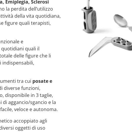
a, Emiplegia, Sclerosi
 la perdita dell’utilizzo
ttività della vita quotidiana,
e figure quali terapisti,
nzionale e
 quotidiani quali il
totale delle figure che li
 indispensabili,
trumenti tra cui
posate e
di diverse funzioni,
 disponibile in 3 taglie,
 di aggancio/sgancio e la
a facile, veloce e autonoma.
netico accoppiato agli
diversi oggetti di uso