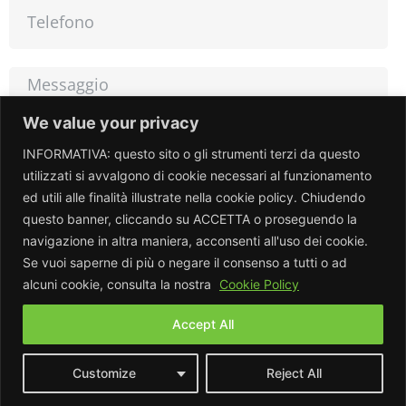
We value your privacy
INFORMATIVA: questo sito o gli strumenti terzi da questo
utilizzati si avvalgono di cookie necessari al funzionamento
ed utili alle finalità illustrate nella cookie policy. Chiudendo
INVIA
questo banner, cliccando su ACCETTA o proseguendo la
navigazione in altra maniera, acconsenti all'uso dei cookie.
Se vuoi saperne di più o negare il consenso a tutti o ad
alcuni cookie, consulta la nostra
Cookie Policy
2022 © Functionable S.r.l. | P.IVA 10966630013 - Sede
Accept All
Legale Via A. Pigafetta 67- 10129 TO
Customize
Reject All