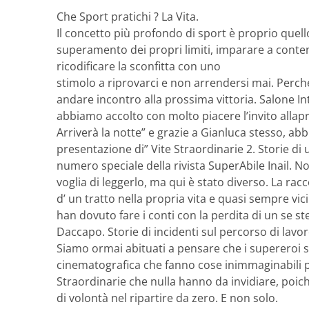
Che Sport pratichi ? La Vita.
Il concetto più profondo di sport è proprio quello
superamento dei propri limiti, imparare a contene
ricodificare la sconfitta con uno
stimolo a riprovarci e non arrendersi mai. Perch
andare incontro alla prossima vittoria. Salone In
abbiamo accolto con molto piacere l’invito allap
Arriverà la notte” e grazie a Gianluca stesso, ab
presentazione di” Vite Straordinarie 2. Storie di
numero speciale della rivista SuperAbile Inail. N
voglia di leggerlo, ma qui è stato diverso. La ra
d’ un tratto nella propria vita e quasi sempre v
han dovuto fare i conti con la perdita di un se 
Daccapo. Storie di incidenti sul percorso di lavoro
Siamo ormai abituati a pensare che i supereroi si
cinematografica che fanno cose inimmaginabili pe
Straordinarie che nulla hanno da invidiare, poic
di volontà nel ripartire da zero. E non solo.