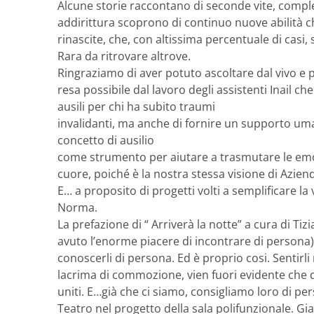
Alcune storie raccontano di seconde vite, compl
addirittura scoprono di continuo nuove abilità 
rinascite, che, con altissima percentuale di casi, 
Rara da ritrovare altrove.
Ringraziamo di aver potuto ascoltare dal vivo e p
resa possibile dal lavoro degli assistenti Inail c
ausili per chi ha subito traumi
invalidanti, ma anche di fornire un supporto uma
concetto di ausilio
come strumento per aiutare a trasmutare le emozi
cuore, poiché è la nostra stessa visione di Azien
E… a proposito di progetti volti a semplificare la vi
Norma.
La prefazione di “ Arriverà la notte” a cura di Ti
avuto l’enorme piacere di incontrare di persona) di
conoscerli di persona. Ed è proprio cosi. Sentirli
lacrima di commozione, vien fuori evidente che 
uniti. E…già che ci siamo, consigliamo loro di per
Teatro nel progetto della sala polifunzionale. Gia