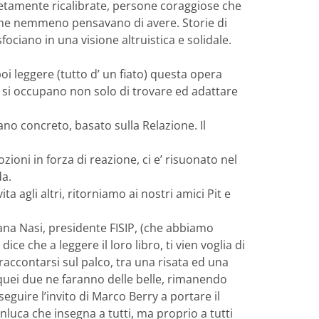
etamente ricalibrate, persone coraggiose che
che nemmeno pensavano di avere. Storie di
sfociano in una visione altruistica e solidale.
oi leggere (tutto d’ un fiato) questa opera
he si occupano non solo di trovare ed adattare
no concreto, basato sulla Relazione. Il
oni in forza di reazione, ci e’ risuonato nel
da.
ta agli altri, ritorniamo ai nostri amici Pit e
ziana Nasi, presidente FISIP, (che abbiamo
ce che a leggere il loro libro, ti vien voglia di
 raccontarsi sul palco, tra una risata ed una
quei due ne faranno delle belle, rimanendo
seguire l’invito di Marco Berry a portare il
nluca che insegna a tutti, ma proprio a tutti