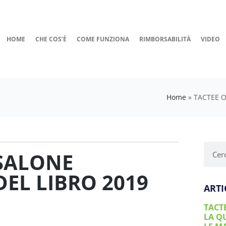
HOME
CHE COS’È
COME FUNZIONA
RIMBORSABILITÀ
VIDEO
Home
»
TACTEE O
 SALONE
EL LIBRO 2019
ARTI
TACT
LA Q