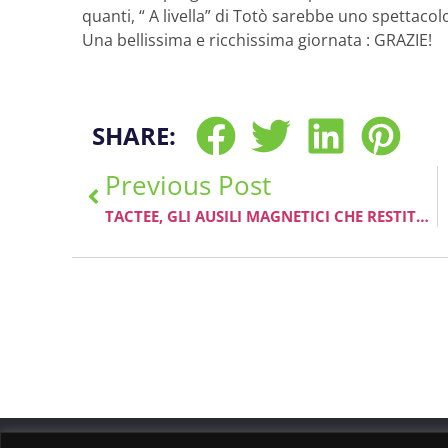
quanti, “ A livella” di Totò sarebbe uno spettacol
Una bellissima e ricchissima giornata : GRAZIE!
SHARE:
Previous Post
TACTEE, GLI AUSILI MAGNETICI CHE RESTITUISCONO LA QUOTIDIANITÀ DEI GESTI A CHI NON PUÒ USARE LE MANI