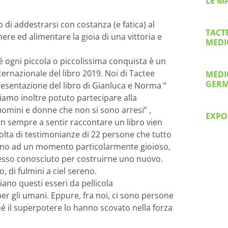
LE M
 di addestrarsi con costanza (e fatica) al
TACT
re ed alimentare la gioia di una vittoria e
MEDI
é ogni piccola o piccolissima conquista è un
ternazionale del libro 2019. Noi di Tactee
MEDI
GERM
resentazione del libro di Gianluca e Norma “
biamo inoltre potuto partecipare alla
 uomini e donne che non si sono arresi” ,
EXPO
on sempre a sentir raccontare un libro vien
ccolta di testimonianze di 22 persone che tutto
icino ad un momento particolarmente gioioso,
stesso conosciuto per costruirne uno nuovo.
, di fulmini a ciel sereno.
ano questi esseri da pellicola
r gli umani. Eppure, fra noi, ci sono persone
hé il superpotere lo hanno scovato nella forza